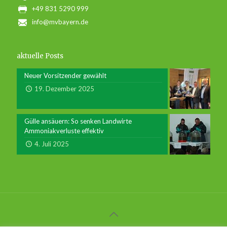
+49 831 5290 999
info@mvbayern.de
aktuelle Posts
Neuer Vorsitzender gewählt
19. Dezember 2025
Gülle ansäuern: So senken Landwirte
Ammoniakverluste effektiv
4. Juli 2025